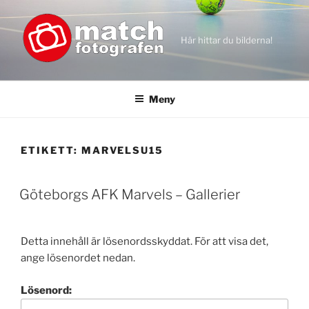
Hoppa
till
innehåll
Här hittar du bilderna!
Meny
ETIKETT:
MARVELSU15
Göteborgs AFK Marvels – Gallerier
Detta innehåll är lösenordsskyddat. För att visa det,
ange lösenordet nedan.
Lösenord: