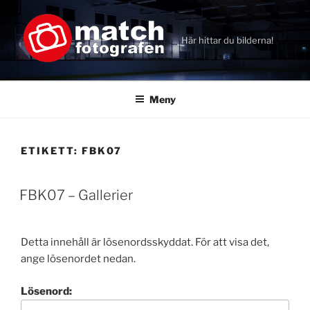
Hoppa
till
innehåll
Här hittar du bilderna!
Meny
ETIKETT:
FBK07
FBK07 – Gallerier
Detta innehåll är lösenordsskyddat. För att visa det,
ange lösenordet nedan.
Lösenord: