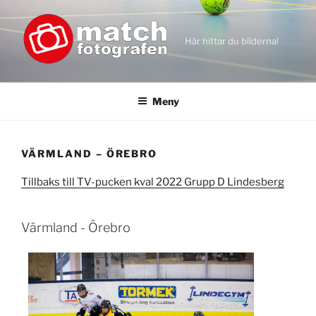
Hoppa
till
innehåll
Här hittar du bilderna!
Meny
VÄRMLAND – ÖREBRO
Tillbaks till TV-pucken kval 2022 Grupp D Lindesberg
Värmland - Örebro