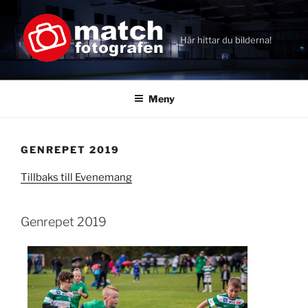
Hoppa
till
innehåll
Här hittar du bilderna!
Meny
GENREPET 2019
Tillbaks till Evenemang
Genrepet 2019