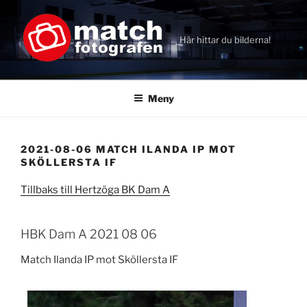
Hoppa
till
innehåll
Här hittar du bilderna!
Meny
2021-08-06 MATCH ILANDA IP MOT
SKÖLLERSTA IF
Tillbaks till Hertzöga BK Dam A
HBK Dam A 2021 08 06
Match Ilanda IP mot Sköllersta IF