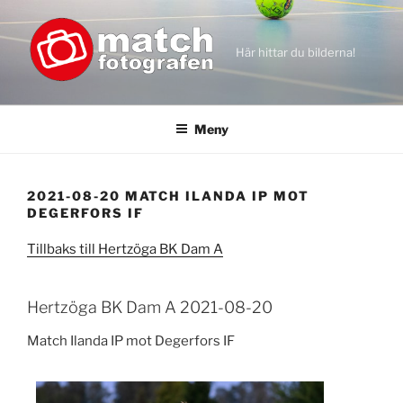
Hoppa
till
innehåll
Här hittar du bilderna!
Meny
2021-08-20 MATCH ILANDA IP MOT
DEGERFORS IF
Tillbaks till Hertzöga BK Dam A
Hertzöga BK Dam A 2021-08-20
Match Ilanda IP mot Degerfors IF