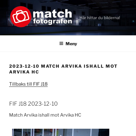
Hoppa
till
innehåll
Här hittar du bilderna!
Meny
2023-12-10 MATCH ARVIKA ISHALL MOT
ARVIKA HC
Tillbaks till FIF J18
FIF J18 2023-12-10
Match Arvika ishall mot Arvika HC