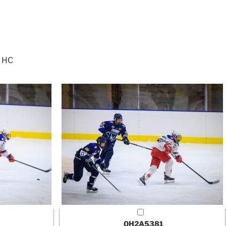
e HC
0H2A5381