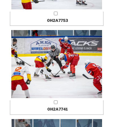
0H2A7753
0H2A7741