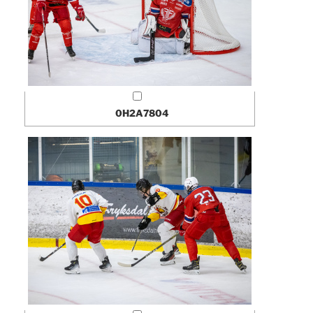
0H2A7804