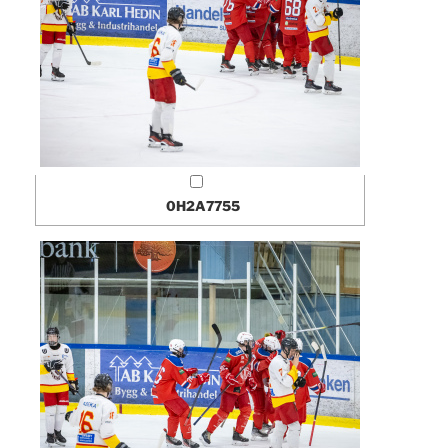
0H2A7755