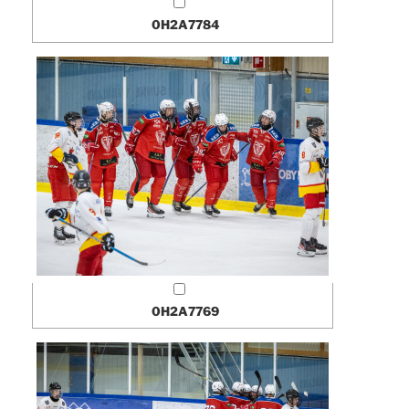
0H2A7784
0H2A7769