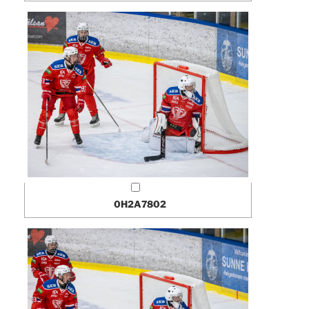
0H2A7802