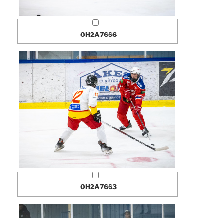
0H2A7666
0H2A7663