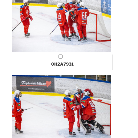
0H2A7931