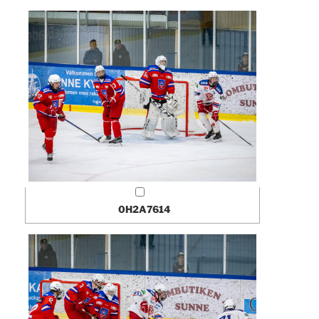
0H2A7614