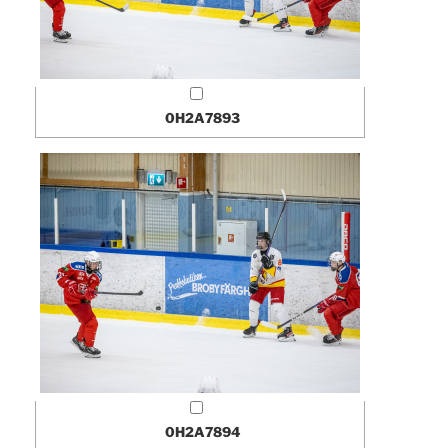
0H2A7893
0H2A7894