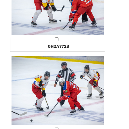
0H2A7723