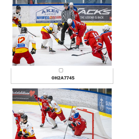
0H2A7745