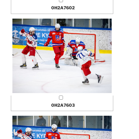
0H2A7602
0H2A7603