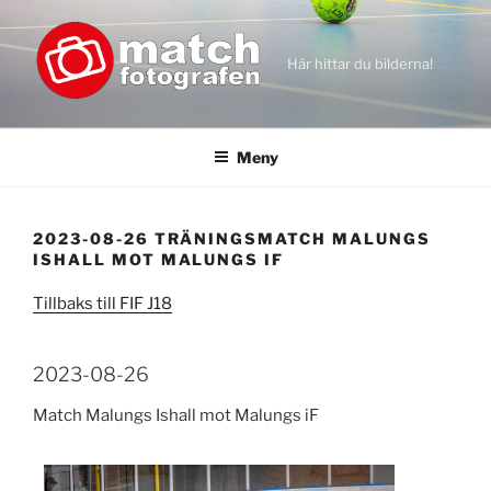
Hoppa
till
innehåll
Här hittar du bilderna!
Meny
2023-08-26 TRÄNINGSMATCH MALUNGS
ISHALL MOT MALUNGS IF
Tillbaks till FIF J18
2023-08-26
Match Malungs Ishall mot Malungs iF