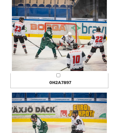
0H2A7897