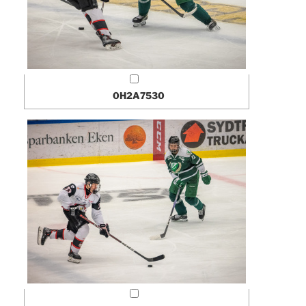
0H2A7530