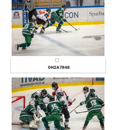
0H2A7848