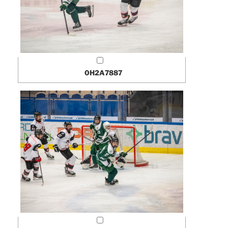
0H2A7887