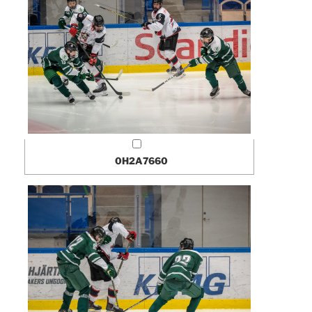
0H2A7660