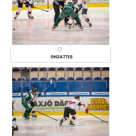
0H2A7715