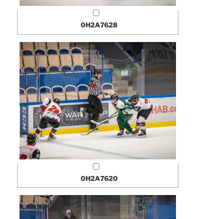
0H2A7628
0H2A7620