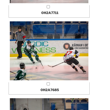
0H2A7711
0H2A7685