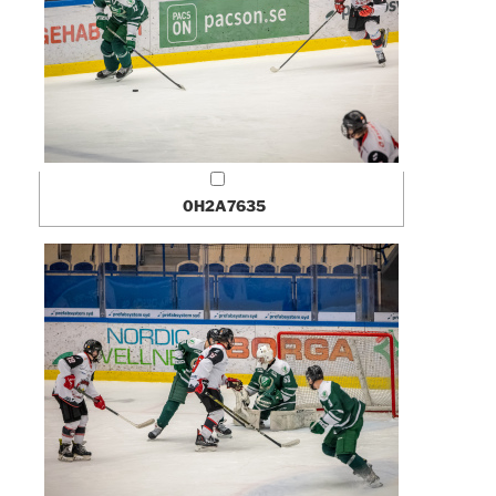
0H2A7635