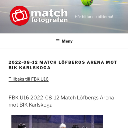
Hoppa
till
innehåll
Här hittar du bilderna!
Meny
2022-08-12 MATCH LÖFBERGS ARENA MOT
BIK KARLSKOGA
Tillbaks till FBK U16
FBK U16 2022-08-12 Match Löfbergs Arena
mot BIK Karlskoga