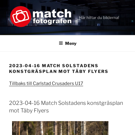
Hoppa
till
innehåll
Här hittar du bilderna!
Meny
2023-04-16 MATCH SOLSTADENS
KONSTGRÄSPLAN MOT TÄBY FLYERS
Tillbaks till Carlstad Crusaders U17
2023-04-16 Match Solstadens konstgräsplan
mot Täby Flyers